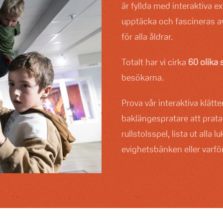
är fyllda med interaktiva e
upptäcka och fascineras av
för alla åldrar.
Totalt har vi cirka
60 olika 
besökarna.
Prova vår interaktiva klätter
baklängespratare att prata 
rullstolsspel, lista ut alla 
evighetsbänken eller varför