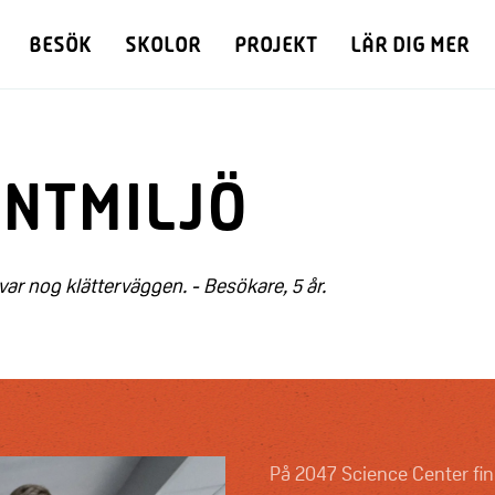
BESÖK
SKOLOR
PROJEKT
LÄR DIG MER
ENTMILJÖ
var nog klätterväggen. - Besökare, 5 år.
På 2047 Science Center fin