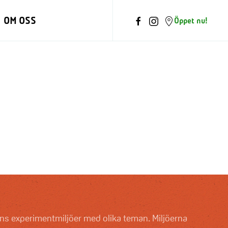
OM OSS
Öppet nu!
ns experimentmiljöer med olika teman. Miljöerna