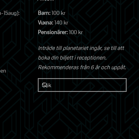
n-15aug):
Barn:
100 kr
Vuxna:
140 kr
Pensionärer:
100 kr
Inträde till planetariet ingår, se till att
boka din biljett i receptionen.
Rekommenderas från 6 år och uppåt.
gen