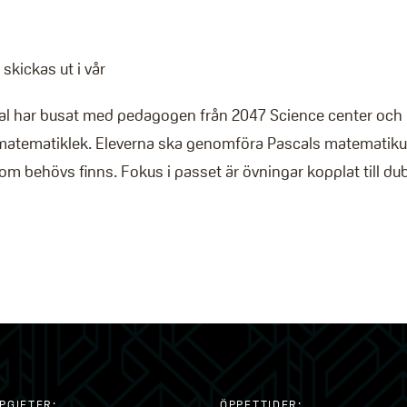
skickas ut i vår
l har busat med pedagogen från 2047 Science center och
 matematiklek. Eleverna ska genomföra Pascals matematiku
som behövs finns. Fokus i passet är övningar kopplat till d
PGIFTER:
ÖPPETTIDER: