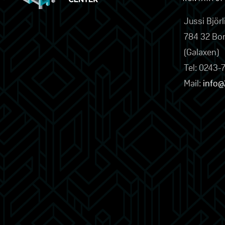
Jussi Björ
784 32 Bo
(Galaxen)
Tel: 0243-
Mail:
info@