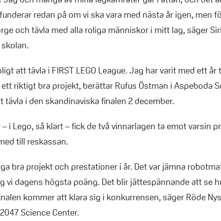
funderar redan på om vi ska vara med nästa år igen, men för
orge och tävla med alla roliga människor i mitt lag, säger Sir
 skolan.
oligt att tävla i FIRST LEGO League. Jag har varit med ett år ti
ett riktigt bra projekt, berättar Rufus Östman i Aspeboda 
t tävla i den skandinaviska finalen 2 december.
 – i Lego, så klart – fick de två vinnarlagen ta emot varsin 
med till reskassan.
ånga bra projekt och prestationer i år. Det var jämna robotm
åg vi dagens högsta poäng. Det blir jättespännande att se hu
finalen kommer att klara sig i konkurrensen, säger Röde Nys
2047 Science Center.