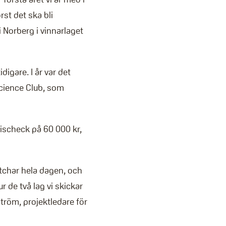
st det ska bli
i Norberg i vinnarlaget
digare. I år var det
Science Club, som
prischeck på 60 000 kr,
atchar hela dagen, och
r de två lag vi skickar
tröm, projektledare för