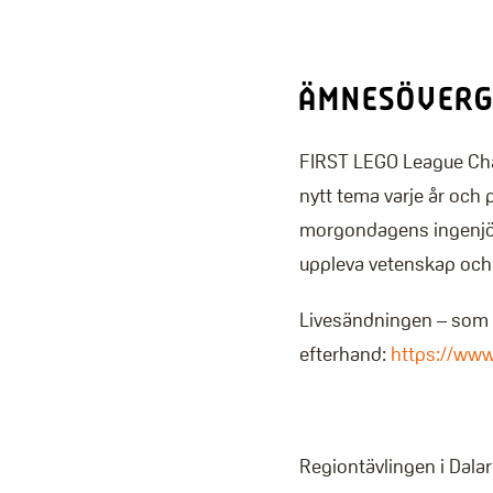
ÄMNESÖVERG
FIRST LEGO League Chal
nytt tema varje år och p
morgondagens ingenjör
uppleva vetenskap och
Livesändningen – som p
efterhand:
https://ww
Regiontävlingen i Dala