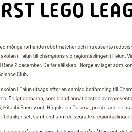
FIRST LEGO LEA
med många rafflande robotmatcher och intressanta redovisn
kolan i Falun till champions vid regiontävlingen i Falun. Vin
 i Rana 2 december. De får sällskap i Norge av laget som ko
Science Club.
 skolan i Falun utsågs efter en samlad bedömning till Cha
na. Enligt domarna, som bland annat bestod av representa
i, Hitachi Energy och Högskolan Dalarna, presterade de bra
Teknikpriset, samtidigt som de segrade i regiontävlingens
d! Jag och många av mina lagkamrater går i åttan, och det är 