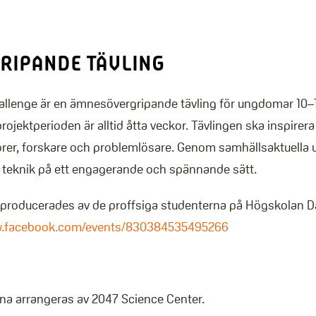
RIPANDE TÄVLING
lenge är en ämnesövergripande tävling för ungdomar 10–16
rojektperioden är alltid åtta veckor. Tävlingen ska inspirera
er, forskare och problemlösare. Genom samhällsaktuella u
 teknik på ett engagerande och spännande sätt.
roducerades av de proffsiga studenterna på Högskolan Dala
w.facebook.com/events/830384535495266
rna arrangeras av 2047 Science Center.