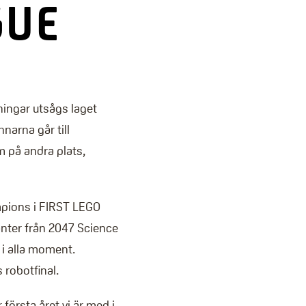
GUE
ingar utsågs laget
narna går till
m på andra plats,
mpions i FIRST LEGO
nter från 2047 Science
 i alla moment.
 robotfinal.
första året vi är med i