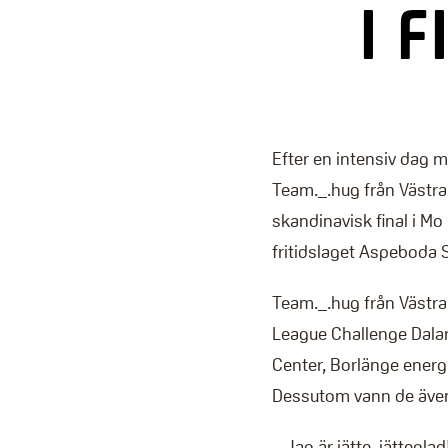
I 
Efter en intensiv dag 
Team._.hug från Västra s
skandinavisk final i Mo
fritidslaget Aspeboda 
Team._.hug från Västra
League Challenge Dalar
Center, Borlänge energ
Dessutom vann de även 
– Jag är jätte, jättegla